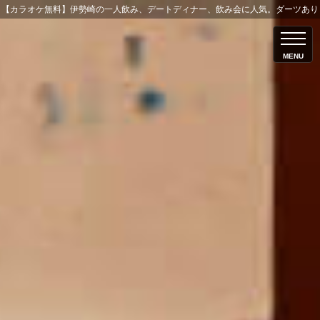
【カラオケ無料】伊勢崎の一人飲み、デートディナー、飲み会に人気。ダーツあり
MENU